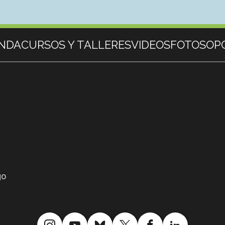
NDA
CURSOS Y TALLERES
VIDEOS
FOTOS
OP
go