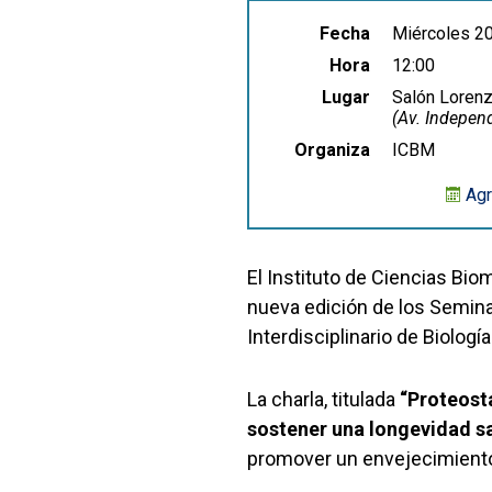
Fecha
Miércoles 2
Hora
12:00
Lugar
Salón Lorenz
(Av. Indepen
Organiza
ICBM
Agr
El Instituto de Ciencias Bio
nueva edición de los Semin
Interdisciplinario de Biolog
La charla, titulada
“Proteosta
sostener una longevidad s
promover un envejecimiento