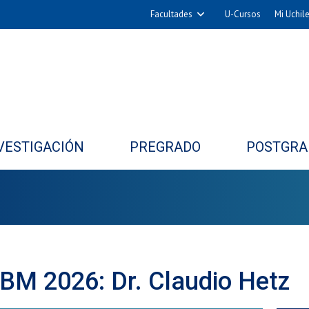
Facultades
U-Cursos
Mi Uchil
Arquitectura y Urbanismo
Ciencias
Cs. Físicas y Matemáticas
Cs. Químicas y Farmacéuticas
Cs. Veterinarias y Pecuarias
VESTIGACIÓN
PREGRADO
POSTGRA
Derecho
Filosofía y Humanidades
Medicina
Estudios Avanzados en Educación
Nutrición y Tecnología de
Alimentos
BM 2026: Dr. Claudio Hetz