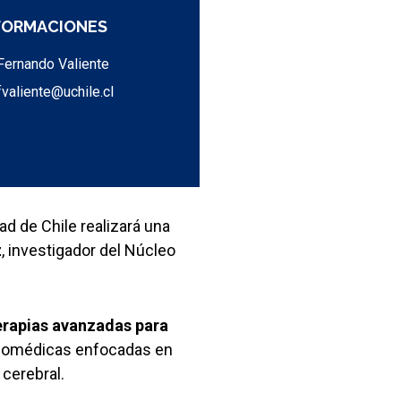
FORMACIONES
Fernando Valiente
fvaliente@uchile.cl
ad de Chile realizará una
z
, investigador del Núcleo
terapias avanzadas para
 biomédicas enfocadas en
cerebral.