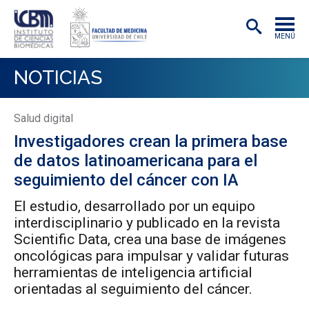
MENÚ
INSTITUTO
NOTICIAS
ACADÉMICAS/OS
Salud digital
INVESTIGACIÓN
Investigadores crean la primera base
PREGRADO
de datos latinoamericana para el
seguimiento del cáncer con IA
POSTGRADO
El estudio, desarrollado por un equipo
PUBLICACIONES
interdisciplinario y publicado en la revista
Scientific Data, crea una base de imágenes
EXTENSIÓN
oncológicas para impulsar y validar futuras
herramientas de inteligencia artificial
orientadas al seguimiento del cáncer.