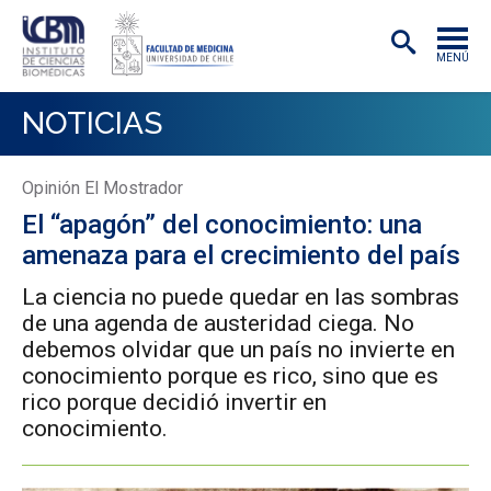
MENÚ
INSTITUTO
NOTICIAS
ACADÉMICAS/OS
Opinión El Mostrador
INVESTIGACIÓN
El “apagón” del conocimiento: una
PREGRADO
amenaza para el crecimiento del país
POSTGRADO
La ciencia no puede quedar en las sombras
de una agenda de austeridad ciega. No
PUBLICACIONES
debemos olvidar que un país no invierte en
conocimiento porque es rico, sino que es
EXTENSIÓN
rico porque decidió invertir en
conocimiento.