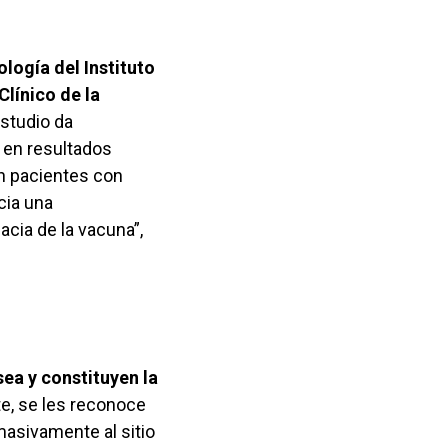
logía del Instituto
línico de la
estudio da
 en resultados
n pacientes con
cia una
cia de la vacuna”,
ea y constituyen la
e, se les reconoce
 masivamente al sitio