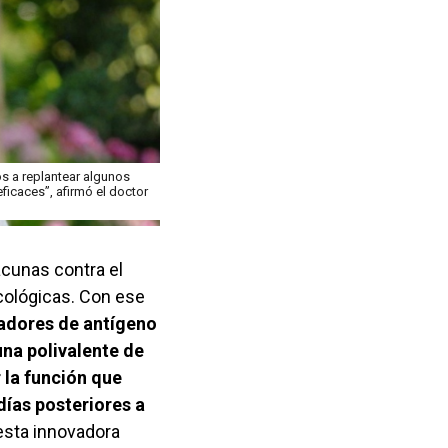
s a replantear algunos
ficaces”, afirmó el doctor
cunas contra el
ncológicas. Con ese
ntadores de antígeno
na polivalente de
 la función que
días posteriores a
esta innovadora