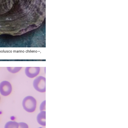
molusco marino chileno—,