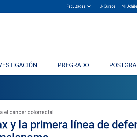
Facultades
U-Cursos
Mi Uchil
Arquitectura y Urbanismo
Ciencias
Cs. Físicas y Matemáticas
Cs. Químicas y Farmacéuticas
Cs. Veterinarias y Pecuarias
VESTIGACIÓN
PREGRADO
POSTGRA
Derecho
Filosofía y Humanidades
Medicina
Estudios Avanzados en Educación
Nutrición y Tecnología de
a el cáncer colorrectal
Alimentos
 y la primera línea de defe