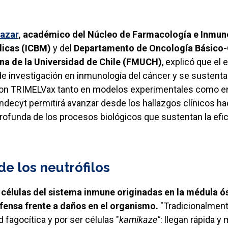
lazar
, académico del Núcleo de Farmacología e Inmuno
dicas (ICBM)
y del
Departamento de Oncología Básico-C
na de la Universidad de Chile (FMUCH)
, explicó que el 
de investigación en inmunología del cáncer y se sustenta
con TRIMELVax tanto en modelos experimentales como e
decyt permitirá avanzar desde los hallazgos clínicos ha
funda de los procesos biológicos que sustentan la efica
de los neutrófilos
 células del sistema inmune originadas en la médula ós
efensa frente a daños en el organismo.
"Tradicionalment
 fagocítica y por ser células "
kamikaze"
: llegan rápida y