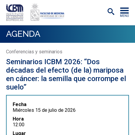
MENÚ
INSTITUTO
AGENDA
ACADÉMICAS/OS
Conferencias y seminarios
INVESTIGACIÓN
Seminarios ICBM 2026: “Dos
PREGRADO
décadas del efecto (de la) mariposa
en cáncer: la semilla que corrompe el
POSTGRADO
suelo”
PUBLICACIONES
Fecha
EXTENSIÓN
Miércoles 15 de julio de 2026
Hora
12:00
Lugar