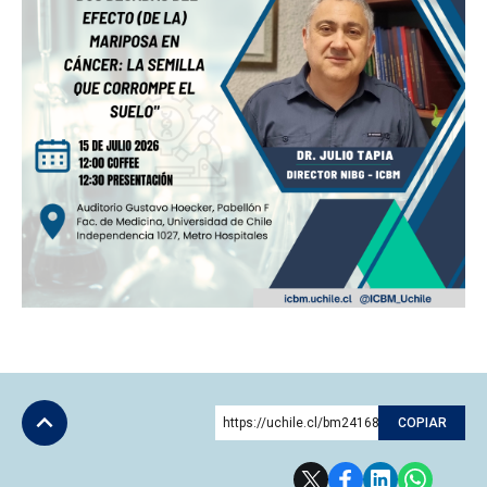
https://uchile.cl/bm241686
COPIAR
Subir