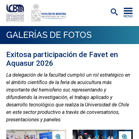
MENÚ
INSTITUTO
GALERÍAS DE FOTOS
ACADÉMICAS/OS
Exitosa participación de Favet en
INVESTIGACIÓN
Aquasur 2026
PREGRADO
La delegación de la facultad cumplió un rol estratégico en
el ámbito científico de la feria de acuicultura más
POSTGRADO
importante del hemisferio sur, representando y
PUBLICACIONES
difundiendo la investigación, el trabajo aplicado y
desarrollo tecnológico que realiza la Universidad de Chile
EXTENSIÓN
en este sector productivo a través de conversatorios,
presentaciones y paneles.
Zoom
Zoom