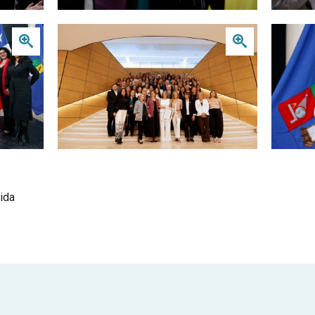
Zoom
Zoom
ida