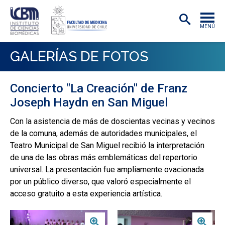
MENÚ
INSTITUTO
GALERÍAS DE FOTOS
ACADÉMICAS/OS
Concierto "La Creación" de Franz
INVESTIGACIÓN
Joseph Haydn en San Miguel
PREGRADO
Con la asistencia de más de doscientas vecinas y vecinos
de la comuna, además de autoridades municipales, el
POSTGRADO
Teatro Municipal de San Miguel recibió la interpretación
PUBLICACIONES
de una de las obras más emblemáticas del repertorio
universal. La presentación fue ampliamente ovacionada
EXTENSIÓN
por un público diverso, que valoró especialmente el
acceso gratuito a esta experiencia artística.
Zoom
Zoom