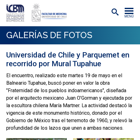
MENÚ
INSTITUTO
GALERÍAS DE FOTOS
ACADÉMICAS/OS
Universidad de Chile y Parquemet en
INVESTIGACIÓN
recorrido por Mural Tupahue
PREGRADO
El encuentro, realizado este martes 19 de mayo en el
Balneario Tupahue, buscó poner en valor la obra
POSTGRADO
"Fraternidad de los pueblos indoamericanos", diseñada
PUBLICACIONES
por el arquitecto mexicano Juan O’Gorman y ejecutada por
la escultora chilena María Martner. La actividad destacó la
EXTENSIÓN
vigencia de este monumento histórico, donado por el
Gobierno de México tras el terremoto de 1960, y relevó la
profundidad de los lazos que unen a ambas naciones.