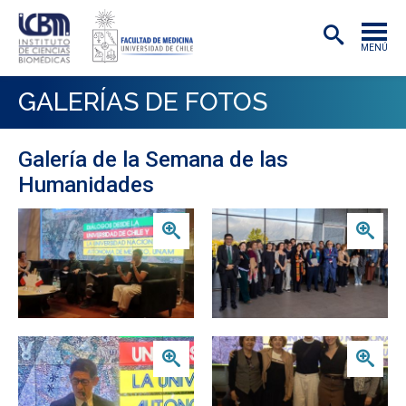
MENÚ
INSTITUTO
GALERÍAS DE FOTOS
ACADÉMICAS/OS
Galería de la Semana de las
INVESTIGACIÓN
Humanidades
PREGRADO
Zoom
Zoom
POSTGRADO
PUBLICACIONES
EXTENSIÓN
Zoom
Zoom