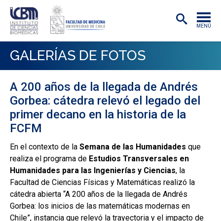
MENÚ
INSTITUTO
GALERÍAS DE FOTOS
ACADÉMICAS/OS
A 200 años de la llegada de Andrés
INVESTIGACIÓN
Gorbea: cátedra relevó el legado del
PREGRADO
primer decano en la historia de la
FCFM
POSTGRADO
En el contexto de la
Semana de las Humanidades
que
PUBLICACIONES
realiza el programa de
Estudios Transversales en
Humanidades para las Ingenierías y Ciencias
, la
EXTENSIÓN
Facultad de Ciencias Físicas y Matemáticas realizó la
cátedra abierta “A 200 años de la llegada de Andrés
Gorbea: los inicios de las matemáticas modernas en
Chile”, instancia que relevó la trayectoria y el impacto de