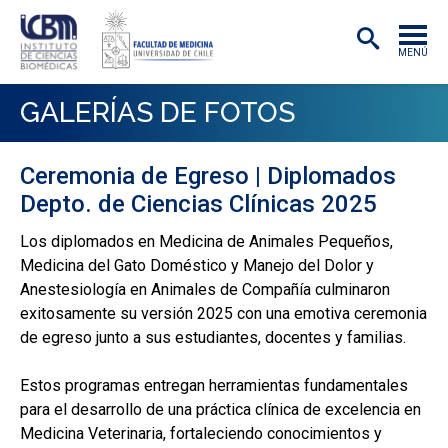
MENÚ
INSTITUTO
GALERÍAS DE FOTOS
ACADÉMICAS/OS
Ceremonia de Egreso | Diplomados
INVESTIGACIÓN
Depto. de Ciencias Clínicas 2025
PREGRADO
Los diplomados en Medicina de Animales Pequeños,
Medicina del Gato Doméstico y Manejo del Dolor y
POSTGRADO
Anestesiología en Animales de Compañía culminaron
PUBLICACIONES
exitosamente su versión 2025 con una emotiva ceremonia
de egreso junto a sus estudiantes, docentes y familias.
EXTENSIÓN
Estos programas entregan herramientas fundamentales
para el desarrollo de una práctica clínica de excelencia en
Medicina Veterinaria, fortaleciendo conocimientos y