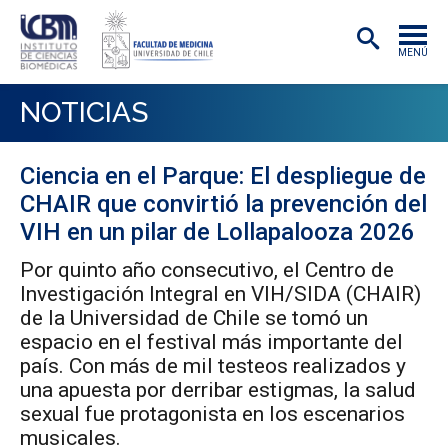
MENÚ
INSTITUTO
NOTICIAS
ACADÉMICAS/OS
Ciencia en el Parque: El despliegue de
INVESTIGACIÓN
CHAIR que convirtió la prevención del
PREGRADO
VIH en un pilar de Lollapalooza 2026
Por quinto año consecutivo, el Centro de
POSTGRADO
Investigación Integral en VIH/SIDA (CHAIR)
PUBLICACIONES
de la Universidad de Chile se tomó un
espacio en el festival más importante del
EXTENSIÓN
país. Con más de mil testeos realizados y
una apuesta por derribar estigmas, la salud
sexual fue protagonista en los escenarios
musicales.