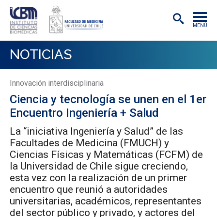
MENÚ
INSTITUTO
NOTICIAS
ACADÉMICAS/OS
Innovación interdisciplinaria
INVESTIGACIÓN
Ciencia y tecnología se unen en el 1er
PREGRADO
Encuentro Ingeniería + Salud
POSTGRADO
La “iniciativa Ingeniería y Salud” de las
Facultades de Medicina (FMUCH) y
PUBLICACIONES
Ciencias Físicas y Matemáticas (FCFM) de
la Universidad de Chile sigue creciendo,
EXTENSIÓN
esta vez con la realización de un primer
encuentro que reunió a autoridades
universitarias, académicos, representantes
del sector público y privado, y actores del