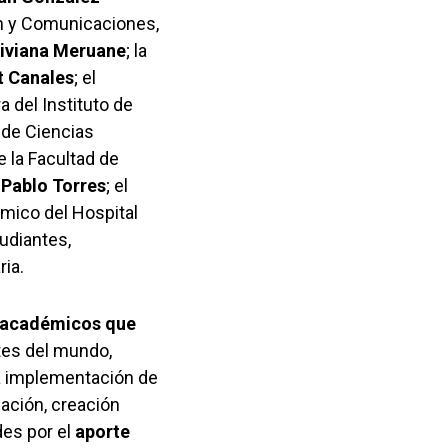
ión y Comunicaciones,
iviana Meruane
; la
t Canales
; el
ra del Instituto de
d de Ciencias
e la Facultad de
 Pablo Torres
; el
émico del Hospital
udiantes,
ria.
y académicos
que
es del mundo,
la implementación de
gación, creación
des por el
aporte