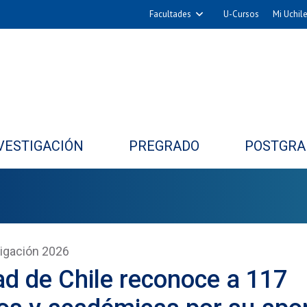
Facultades
U-Cursos
Mi Uchil
Arquitectura y Urbanismo
Ciencias
Cs. Físicas y Matemáticas
Cs. Químicas y Farmacéuticas
Cs. Veterinarias y Pecuarias
VESTIGACIÓN
PREGRADO
POSTGRA
Derecho
Filosofía y Humanidades
Medicina
Estudios Avanzados en Educación
Nutrición y Tecnología de
igación 2026
Alimentos
ad de Chile reconoce a 117