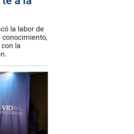
te a la
acó la labor de
l conocimiento,
 con la
ón.