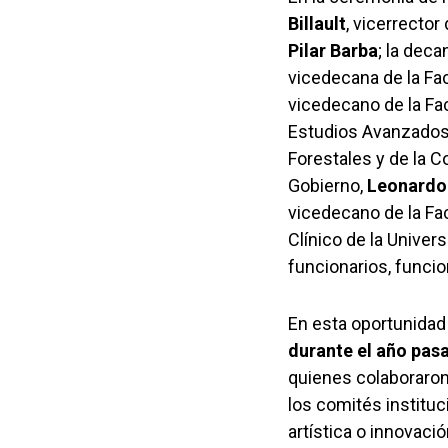
Billault
, vicerrector
Pilar Barba
; la dec
vicedecana de la Fa
vicedecano de la Fa
Estudios Avanzados
Forestales y de la C
Gobierno,
Leonardo 
vicedecano de la Fa
Clínico de la Univer
funcionarios, funcio
En esta oportunida
durante el año pas
quienes colaboraron
los comités instituc
artística o innovac