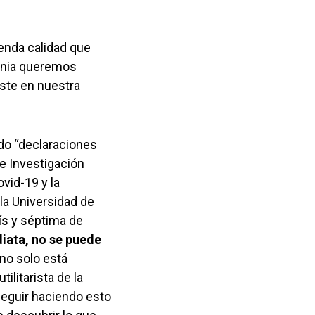
enda calidad que
monia queremos
ste en nuestra
do “declaraciones
de Investigación
vid-19 y la
la Universidad de
aís y séptima de
diata, no se puede
 no solo está
litarista de la
seguir haciendo esto