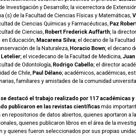
 de Investigación y Desarrollo; la vicerrectora de Extens
ana (s) de la Facultad de Ciencias Físicas y Matemáticas,
V
cultad de Ciencias Químicas y Farmacéuticas,
Paz Rober
cultad de Ciencias,
Robert Frederick Auffarth
; la directo
 en Educación,
Macarena Silva
; el decano de la Faculta
onservación de la Naturaleza,
Horacio Bown
; el decano d
Letelier
; el vicedecano de la Facultad de Medicina,
Juan
cultad de Odontología,
Rodrigo Cabello
; el director acad
sidad de Chile,
Paul Délano
; académicos, académicas, est
narias, familiares y amistades de la comunidad universita
d
se destacó el trabajo realizado por 117 académicas 
ado
publicaron en las revistas científicas
más important
 en repositorios de datos abiertos, quienes aportaron a 
ionales, quienes publicaron libros en el área de la investi
ión y quienes fueron seleccionados por sus propias unida