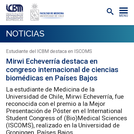
MENÚ
INSTITUTO
NOTICIAS
ACADÉMICAS/OS
Estudiante del ICBM destaca en ISCOMS
INVESTIGACIÓN
Mirwi Echeverría destaca en
PREGRADO
congreso internacional de ciencias
biomédicas en Países Bajos
POSTGRADO
La estudiante de Medicina de la
PUBLICACIONES
Universidad de Chile, Mirwi Echeverría, fue
reconocida con el premio a la Mejor
EXTENSIÓN
Presentación de Póster en el International
Student Congress of (Bio)Medical Sciences
(ISCOMS), realizado en la Universidad de
Groningen, Países Bajos.