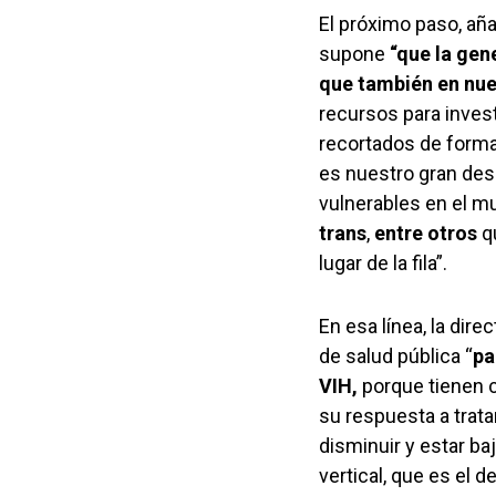
El próximo paso, añ
supone
“que la gen
que también en nue
recursos para inves
recortados de forma
es nuestro gran des
vulnerables en el m
trans
,
entre otros
q
lugar de la fila”.
En esa línea, la dir
de salud pública “
pa
VIH,
porque tienen c
su respuesta a trata
disminuir y estar ba
vertical, que es el