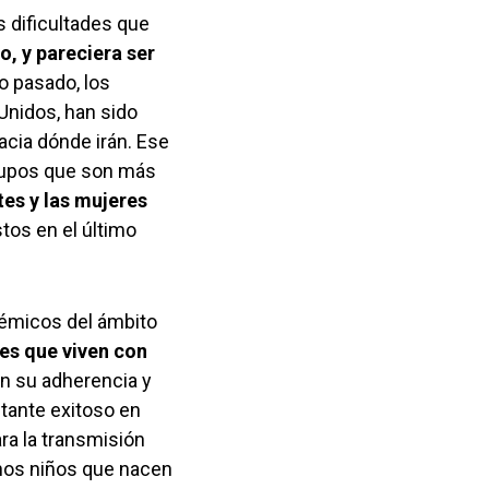
s dificultades que
, y pareciera ser
o pasado, los
Unidos, han sido
cia dónde irán. Ese
grupos que son más
tes y las mujeres
os en el último
démicos del ámbito
es que viven con
an su adherencia y
stante exitoso en
ara la transmisión
chos niños que nacen