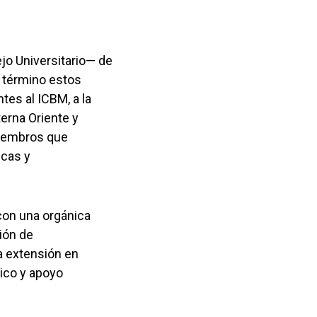
jo Universitario— de
r término estos
ntes al ICBM, a la
terna Oriente y
miembros que
icas y
con una orgánica
ión de
la extensión en
ico y apoyo