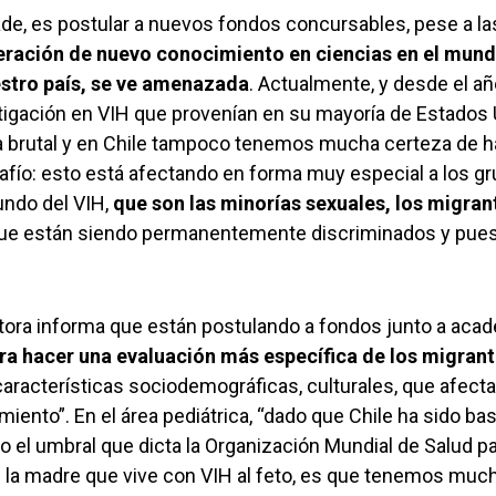
ade, es postular a nuevos fondos concursables, pese a la
eración de nuevo conocimiento en ciencias en el mundo
stro país, se ve amenazada
. Actualmente, y desde el añ
tigación en VIH que provenían en su mayoría de Estados 
 brutal y en Chile tampoco tenemos mucha certeza de ha
afío: esto está afectando en forma muy especial a los 
undo del VIH,
que son las minorías sexuales, los migran
ue están siendo permanentemente discriminados y puest
ectora informa que están postulando a fondos junto a aca
ra hacer una evaluación más específica de los migrant
aracterísticas sociodemográficas, culturales, que afect
miento”. En el área pediátrica, “dado que Chile ha sido ba
jo el umbral que dicta la Organización Mundial de Salud p
 de la madre que vive con VIH al feto, es que tenemos mu