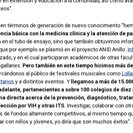
e en extensión y educación a la comunidad, así como ava
teos”.
 y en términos de generación de nuevo conocimiento “h
ncia básica con la medicina clínica y la atención de p
n en el tubo de ensayo, sino que también obtuvimos info
o que por ejemplo se plasmó en el proyecto ANID Anillo
In
zado, y en el cual participaron académicos de otras facu
agallanes.
Pero también en este tiempo hicimos más de
ercándonos al público de festivales musicales como
Loll
tarios
y a distintos eventos. Y
llegamos a más de 15.00
delante, pertenecientes a sobre 100 colegios de diez 
ma directa acerca de la prevención, diagnóstico, trata
fección por VIH y otras ITS
. Investigar, colaborar con otr
s de fondos altamente competitivos, al mismo tiempo que
lar con niños y jóvenes, yo diría que son muchos éxitos”.