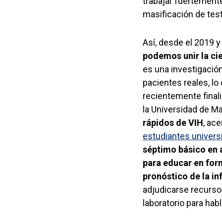
trabajar fuertement
masificación de tes
Así, desde el 2019
podemos unir la cie
es una investigació
pacientes reales, l
recientemente finali
la Universidad de M
rápidos de VIH
, ac
estudiantes universi
séptimo básico en a
para educar en for
pronóstico de la in
adjudicarse recurso
laboratorio para hab