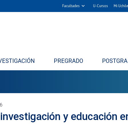
Facultades
U-Cursos
Mi Uchil
Arquitectura y Urbanismo
Ciencias
Cs. Físicas y Matemáticas
Cs. Químicas y Farmacéuticas
Cs. Veterinarias y Pecuarias
VESTIGACIÓN
PREGRADO
POSTGRA
Derecho
Filosofía y Humanidades
Medicina
Estudios Avanzados en Educación
Nutrición y Tecnología de
26
Alimentos
 investigación y educación e