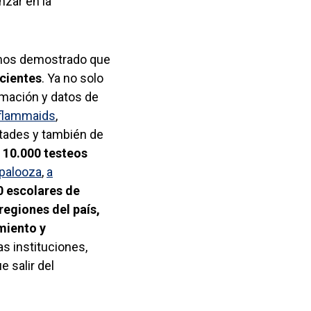
nzar en la
emos demostrado que
acientes
. Ya no solo
rmación y datos de
flammaids
,
ltades y también de
 10.000 testeos
apalooza
,
a
0 escolares de
regiones del país,
miento y
as instituciones,
 salir del