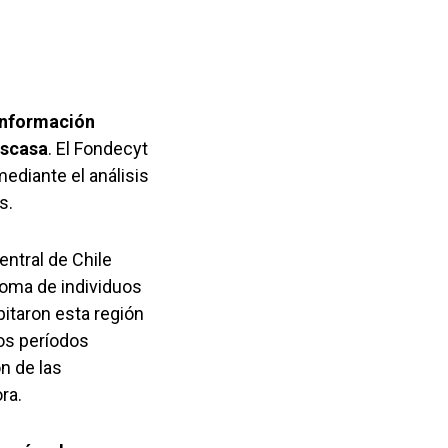
información
escasa
. El Fondecyt
mediante el análisis
s.
entral de Chile
noma de individuos
itaron esta región
os períodos
n de las
ra.