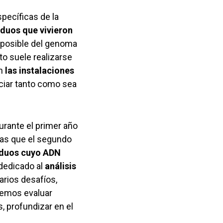
pecíficas de la
iduos que vivieron
e posible del genoma
o suele realizarse
n
las instalaciones
iar tanto como sea
urante el primer año
ras que el segundo
viduos cuyo ADN
 dedicado al
análisis
arios desafíos,
ebemos evaluar
 profundizar en el