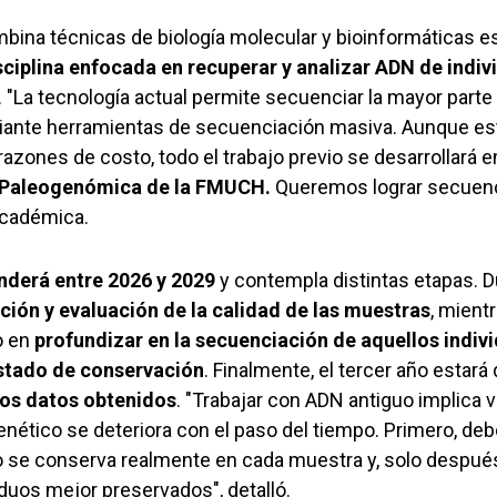
bina técnicas de biología molecular y bioinformáticas es
ciplina enfocada en recuperar y analizar ADN de indiv
. "La tecnología actual permite secuenciar la mayor part
iante herramientas de secuenciación masiva. Aunque est
 razones de costo, todo el trabajo previo se desarrollará e
e Paleogenómica de la FMUCH.
Queremos lograr secuenc
 académica.
enderá entre 2026 y 2029
y contempla distintas etapas. D
ción y evaluación de la calidad de las muestras
, mient
o en
profundizar en la secuenciación de aquellos indi
stado de conservación
. Finalmente, el tercer año estará
los datos obtenidos
. "Trabajar con ADN antiguo implica v
genético se deteriora con el paso del tiempo. Primero, d
e conserva realmente en cada muestra y, solo después,
viduos mejor preservados", detalló.