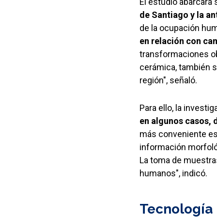
El estudio abarcará 
de Santiago y la a
de la ocupación human
en relación con ca
transformaciones ob
cerámica, también s
región", señaló.
Para ello, la investi
en algunos casos, 
más conveniente es 
información morfoló
La toma de muestras
humanos", indicó.
Tecnología 