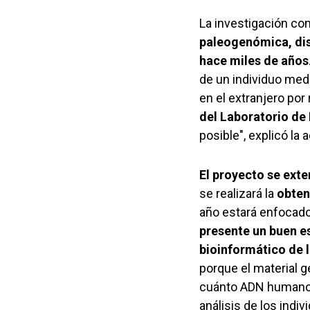
La investigación com
paleogenómica, dis
hace miles de años
de un individuo med
en el extranjero por
del Laboratorio d
posible", explicó la
El proyecto se ext
se realizará la
obten
año estará enfocad
presente un buen e
bioinformático de 
porque el material 
cuánto ADN humano s
análisis de los indi