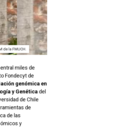
BM de la FMUCH.
entral miles de
cto Fondecyt de
ariación genómica en
ogía y Genética
del
versidad de Chile
rramientas de
ca de las
nómicos y