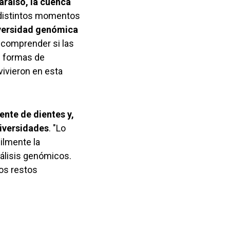
araíso, la cuenca
 distintos momentos
iversidad genómica
comprender si las
s formas de
vivieron en esta
nte de dientes y,
iversidades
. "Lo
ilmente la
nálisis genómicos.
os restos