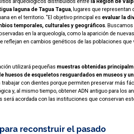
sitios arqueológicos distribuidos entre
la Región de Valp
ntigua laguna de Tagua Tagua
, lugares que representan
a en el territorio. "El objetivo principal es
evaluar la d
mbios temporales, culturales y geográficos
. Buscamos 
servadas en la arqueología, como la aparición de nueva
e reflejan en cambios genéticos de las poblaciones que 
gación utilizará pequeñas
muestras obtenidas principalme
de huesos de esqueletos resguardados en museos y un
trabajar con dientes porque permiten preservar más fác
gica y, al mismo tiempo, obtener ADN antiguo para los a
 será acordada con las instituciones que conservan est
para reconstruir el pasado