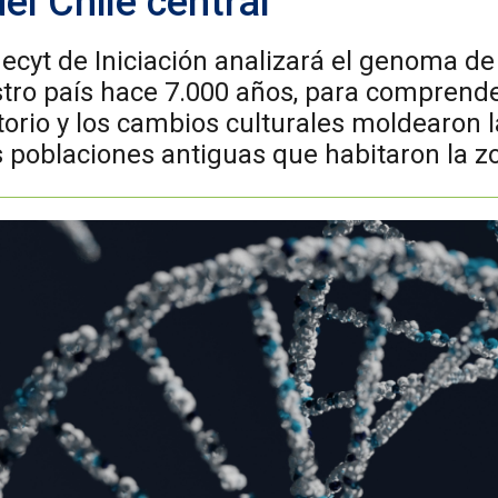
el Chile central
cyt de Iniciación analizará el genoma d
tro país hace 7.000 años, para comprend
itorio y los cambios culturales moldearon 
s poblaciones antiguas que habitaron la zo