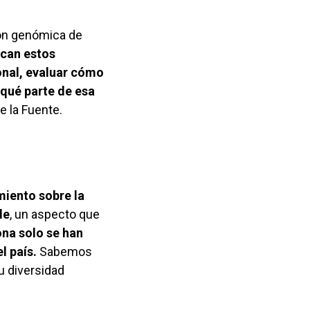
ión genómica de
ican estos
ional, evaluar cómo
 qué parte de esa
de la Fuente.
miento sobre la
le
, un aspecto que
na solo se han
l país.
Sabemos
u diversidad