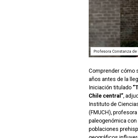
Profesora Constanza de 
Comprender cómo se 
años antes de la ll
Iniciación titulado
“T
Chile central”
, adju
Instituto de Ciencia
(FMUCH), profesor
paleogenómica con ev
poblaciones prehis
geográficos influyer