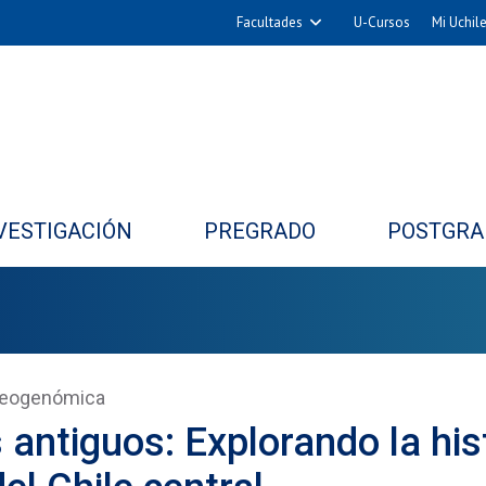
Facultades
U-Cursos
Mi Uchil
Arquitectura y Urbanismo
Ciencias
Cs. Físicas y Matemáticas
Cs. Químicas y Farmacéuticas
Cs. Veterinarias y Pecuarias
VESTIGACIÓN
PREGRADO
POSTGRA
Derecho
Filosofía y Humanidades
Medicina
Estudios Avanzados en Educación
Nutrición y Tecnología de
aleogenómica
Alimentos
 antiguos: Explorando la his