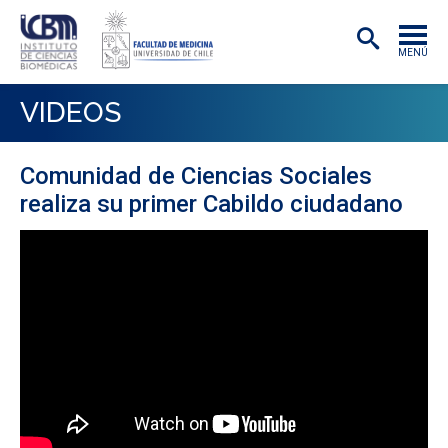
MENÚ
INSTITUTO
VIDEOS
ACADÉMICAS/OS
Comunidad de Ciencias Sociales
INVESTIGACIÓN
realiza su primer Cabildo ciudadano
PREGRADO
POSTGRADO
PUBLICACIONES
EXTENSIÓN