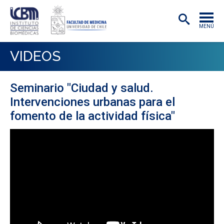
MENÚ
INSTITUTO
VIDEOS
ACADÉMICAS/OS
Seminario "Ciudad y salud.
INVESTIGACIÓN
Intervenciones urbanas para el
PREGRADO
fomento de la actividad física"
POSTGRADO
PUBLICACIONES
EXTENSIÓN