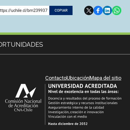
ttps://uchile.cl/bm239937
COPIAR
ORTUNIDADES
Contacto
Ubicación
Mapa del sitio