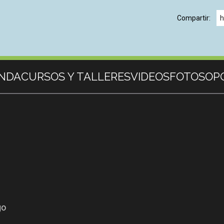
Compartir:
h
NDA
CURSOS Y TALLERES
VIDEOS
FOTOS
OP
go