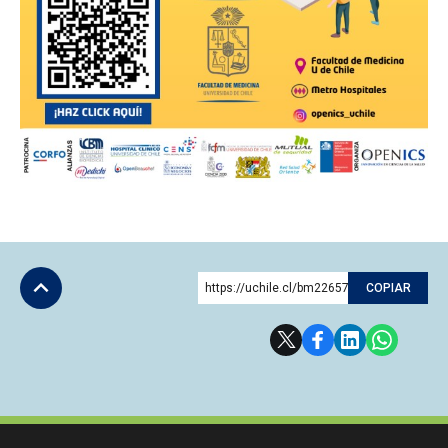
https://uchile.cl/bm226577
COPIAR
Subir
Más información