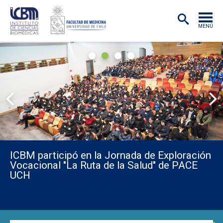
MENÚ
DESTACADOS
Instituto de Ciencias Biomédicas (ICBM)
INSTITUTO
1
2
3
4
ACADÉMICAS/OS
INVESTIGACIÓN
PREGRADO
POSTGRADO
PUBLICACIONES
ICBM participó en la Jornada de Exploración
Vocacional "La Ruta de la Salud" de PACE
EXTENSIÓN
UCH