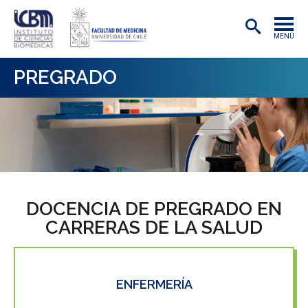
MENÚ
INSTITUTO
PREGRADO
ACADÉMICAS/OS
INVESTIGACIÓN
PREGRADO
POSTGRADO
DOCENCIA DE PREGRADO EN
PUBLICACIONES
CARRERAS DE LA SALUD
EXTENSIÓN
ENFERMERÍA