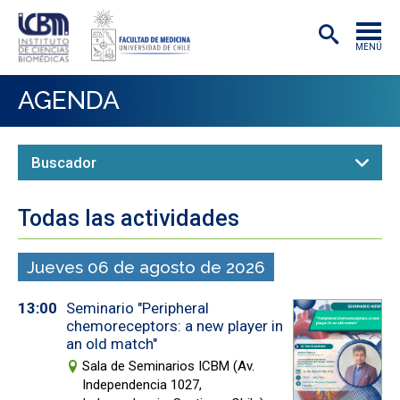
MENÚ
INSTITUTO
AGENDA
ACADÉMICAS/OS
INVESTIGACIÓN
PREGRADO
Todas las actividades
POSTGRADO
Jueves 06 de agosto de 2026
PUBLICACIONES
13:00
Seminario "Peripheral
EXTENSIÓN
chemoreceptors: a new player in
an old match"
Sala de Seminarios ICBM (Av.
Independencia 1027,