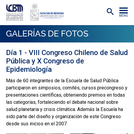
MENÚ
INSTITUTO
GALERÍAS DE FOTOS
ACADÉMICAS/OS
Día 1 - VIII Congreso Chileno de Salud
INVESTIGACIÓN
Pública y X Congreso de
PREGRADO
Epidemiología
POSTGRADO
Más de 60 integrantes de la Escuela de Salud Pública
participaron en simposios, comités, cursos precongreso y
PUBLICACIONES
presentaciones científicas, obteniendo premios en todas
las categorías, fortaleciendo el debate nacional sobre
EXTENSIÓN
salud planetaria y crisis climática. Además la Escuela ha
sido parte del diseño y organización de este Congreso
desde sus inicios en el 2007.