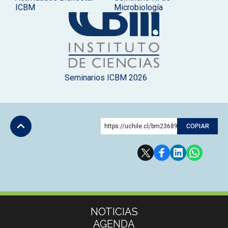
ICBM
Microbiología
Seminarios ICBM 2026
https://uchile.cl/bm236891
COPIAR
Subir
Más información
NOTICIAS
AGENDA