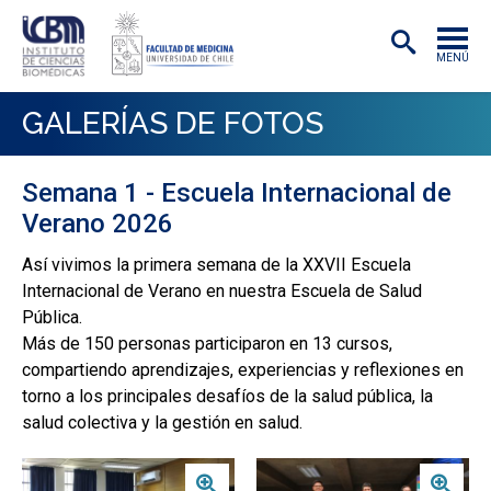
MENÚ
INSTITUTO
GALERÍAS DE FOTOS
ACADÉMICAS/OS
Semana 1 - Escuela Internacional de
INVESTIGACIÓN
Verano 2026
PREGRADO
Así vivimos la primera semana de la XXVII Escuela
Internacional de Verano en nuestra Escuela de Salud
POSTGRADO
Pública.
PUBLICACIONES
Más de 150 personas participaron en 13 cursos,
compartiendo aprendizajes, experiencias y reflexiones en
EXTENSIÓN
torno a los principales desafíos de la salud pública, la
salud colectiva y la gestión en salud.
Zoom
Zoom