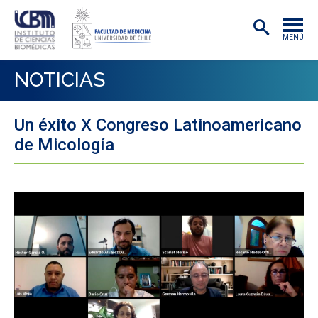
MENÚ
INSTITUTO
NOTICIAS
ACADÉMICAS/OS
Un éxito X Congreso Latinoamericano
INVESTIGACIÓN
de Micología
PREGRADO
POSTGRADO
PUBLICACIONES
EXTENSIÓN