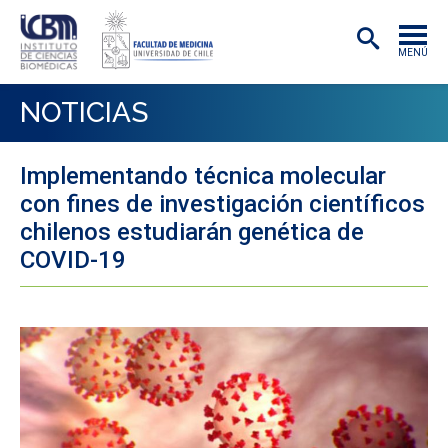
MENÚ
INSTITUTO
NOTICIAS
ACADÉMICAS/OS
Implementando técnica molecular
INVESTIGACIÓN
con fines de investigación científicos
PREGRADO
chilenos estudiarán genética de
COVID-19
POSTGRADO
PUBLICACIONES
EXTENSIÓN