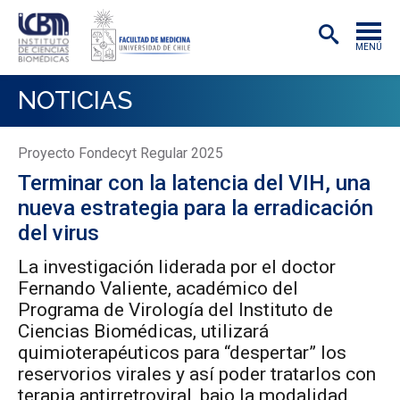
MENÚ
INSTITUTO
NOTICIAS
ACADÉMICAS/OS
Proyecto Fondecyt Regular 2025
INVESTIGACIÓN
Terminar con la latencia del VIH, una
PREGRADO
nueva estrategia para la erradicación
del virus
POSTGRADO
La investigación liderada por el doctor
PUBLICACIONES
Fernando Valiente, académico del
Programa de Virología del Instituto de
EXTENSIÓN
Ciencias Biomédicas, utilizará
quimioterapéuticos para “despertar” los
reservorios virales y así poder tratarlos con
terapia antirretroviral, bajo la modalidad