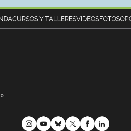
NDA
CURSOS Y TALLERES
VIDEOS
FOTOS
OP
go