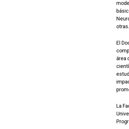
moder
básic
Neuro
otras
El Do
compe
área 
cient
estud
impac
promo
La Fa
Unive
Progr