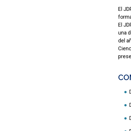
El JD
forma
El JD
una d
del a
Cienc
prese
CO