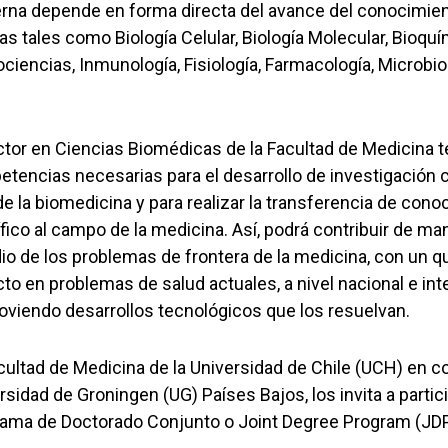
na depende en forma directa del avance del conocimient
as tales como Biología Celular, Biología Molecular, Bioquí
ciencias, Inmunología, Fisiología, Farmacología, Microbiol
.
ctor en Ciencias Biomédicas de la Facultad de Medicina t
tencias necesarias para el desarrollo de investigación ci
de la biomedicina y para realizar la transferencia de con
ífico al campo de la medicina. Así, podrá contribuir de ma
io de los problemas de frontera de la medicina, con un q
to en problemas de salud actuales, a nivel nacional e int
viendo desarrollos tecnológicos que los resuelvan.
cultad de Medicina de la Universidad de Chile (UCH) en c
rsidad de Groningen (UG) Países Bajos, los invita a partici
ama de Doctorado Conjunto o Joint Degree Program (JDP