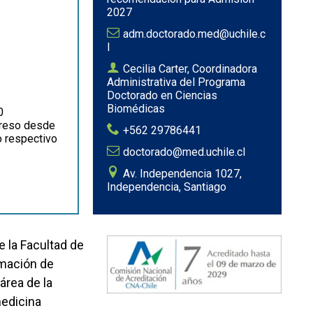
2027
adm.doctorado.med@uchile.c
l
Cecilia Carter, Coordinadora
Administrativa del Programa
Doctorado en Ciencias
Biomédicas
0
greso desde
+562 29786441
o respectivo
doctorado@med.uchile.cl
Av. Independencia 1027,
Independencia, Santiago
 la Facultad de
rmación de
área de la
medicina