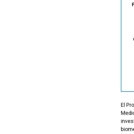
El Pr
Medic
inves
biome