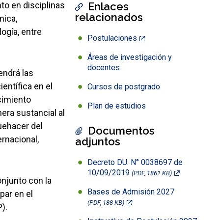
o en disciplinas
Enlaces
relacionados
mica,
ogía, entre
Postulaciones
Áreas de investigación y
docentes
endrá las
entífica en el
Cursos de postgrado
ocimiento
Plan de estudios
nera sustancial al
uehacer del
Documentos
ernacional,
adjuntos
Decreto DU. N° 0038697 de
10/09/2019
(PDF, 1861 KB)
onjunto con la
Bases de Admisión 2027
par en el
(PDF, 188 KB)
).