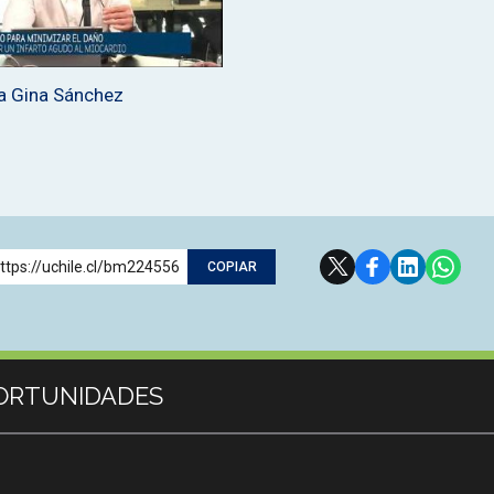
 a Gina Sánchez
ttps://uchile.cl/bm224556
COPIAR
ORTUNIDADES