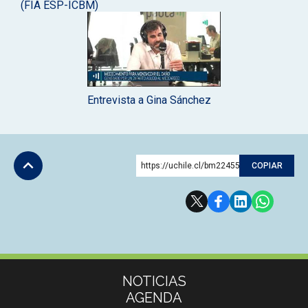
(FIA ESP-ICBM)
Entrevista a Gina Sánchez
https://uchile.cl/bm224559
COPIAR
Subir
Más información
NOTICIAS
AGENDA