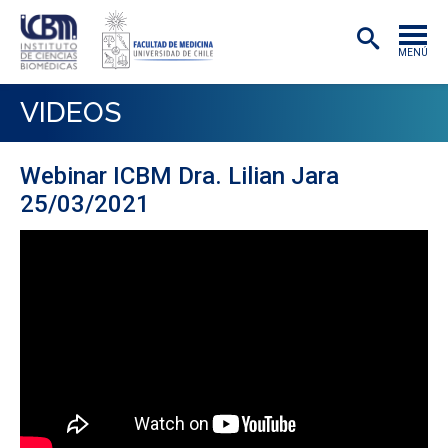
MENÚ
INSTITUTO
VIDEOS
ACADÉMICAS/OS
Webinar ICBM Dra. Lilian Jara
INVESTIGACIÓN
25/03/2021
PREGRADO
POSTGRADO
PUBLICACIONES
EXTENSIÓN