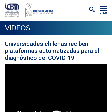
MENÚ
INSTITUTO
VIDEOS
ACADÉMICAS/OS
Universidades chilenas reciben
INVESTIGACIÓN
plataformas automatizadas para el
PREGRADO
diagnóstico del COVID-19
POSTGRADO
PUBLICACIONES
EXTENSIÓN