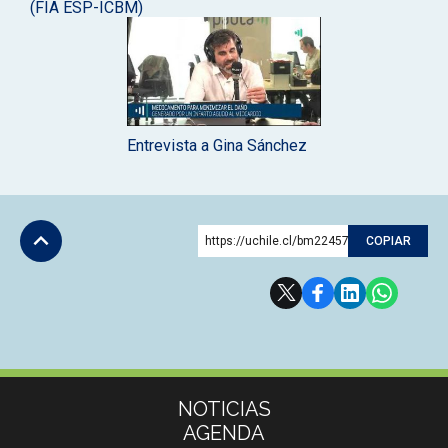
(FIA ESP-ICBM)
Entrevista a Gina Sánchez
https://uchile.cl/bm224572
COPIAR
Subir
Más información
NOTICIAS
AGENDA