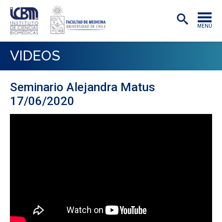
MENÚ
INSTITUTO
VIDEOS
ACADÉMICAS/OS
Seminario Alejandra Matus
INVESTIGACIÓN
17/06/2020
PREGRADO
POSTGRADO
PUBLICACIONES
EXTENSIÓN