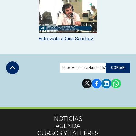
Entrevista a Gina Sánchez
https://uchile.cl/bm224576
COPIAR
Subir
Más información
NOTICIAS
AGENDA
CURSOS Y TALLERES