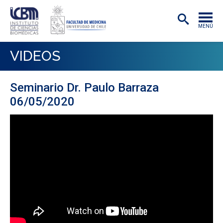
MENÚ
INSTITUTO
VIDEOS
ACADÉMICAS/OS
Seminario Dr. Paulo Barraza
INVESTIGACIÓN
06/05/2020
PREGRADO
POSTGRADO
PUBLICACIONES
EXTENSIÓN