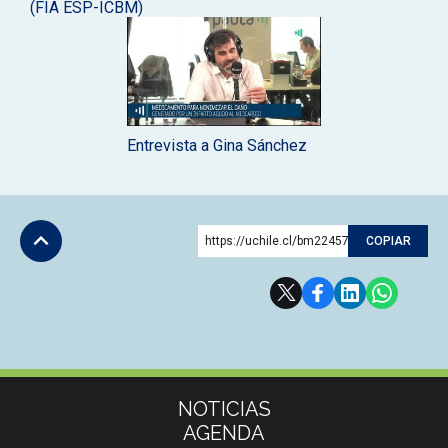
(FIA ESP-ICBM)
Entrevista a Gina Sánchez
https://uchile.cl/bm224579
COPIAR
Subir
Más información
NOTICIAS
AGENDA