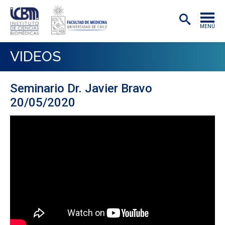
MENÚ
INSTITUTO
VIDEOS
ACADÉMICAS/OS
Seminario Dr. Javier Bravo
INVESTIGACIÓN
20/05/2020
PREGRADO
POSTGRADO
PUBLICACIONES
EXTENSIÓN