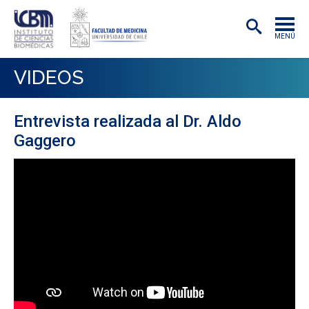
MENÚ
INSTITUTO
VIDEOS
ACADÉMICAS/OS
Entrevista realizada al Dr. Aldo
INVESTIGACIÓN
Gaggero
PREGRADO
POSTGRADO
PUBLICACIONES
EXTENSIÓN