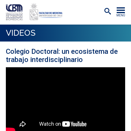
MENÚ
INSTITUTO
VIDEOS
ACADÉMICAS/OS
Colegio Doctoral: un ecosistema de
INVESTIGACIÓN
trabajo interdisciplinario
PREGRADO
POSTGRADO
PUBLICACIONES
EXTENSIÓN