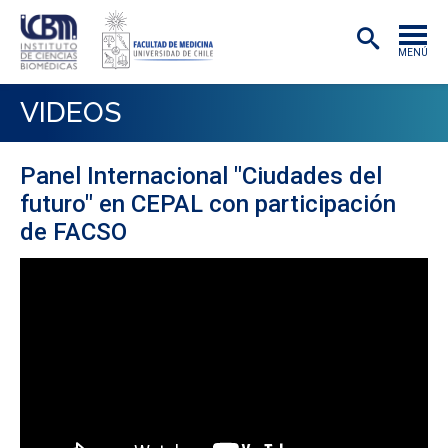
MENÚ
INSTITUTO
VIDEOS
ACADÉMICAS/OS
Panel Internacional "Ciudades del
INVESTIGACIÓN
futuro" en CEPAL con participación
PREGRADO
de FACSO
POSTGRADO
PUBLICACIONES
EXTENSIÓN