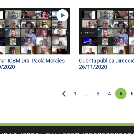
ar ICBM Dra. Paola Morales
Cuenta pública Direcci
0/2020
26/11/2020
1
...
3
4
5
6