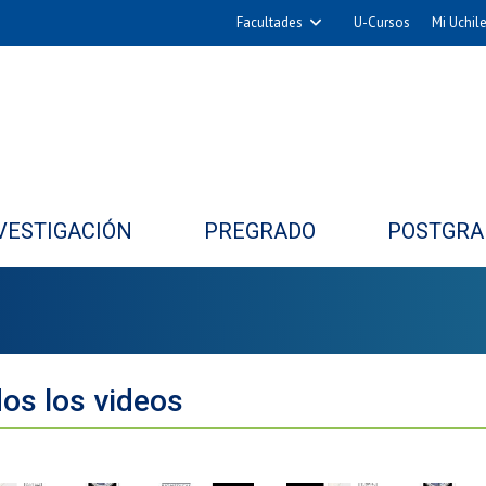
Facultades
U-Cursos
Mi Uchil
Arquitectura y Urbanismo
Ciencias
Cs. Físicas y Matemáticas
Cs. Químicas y Farmacéuticas
Cs. Veterinarias y Pecuarias
VESTIGACIÓN
PREGRADO
POSTGRA
Derecho
Filosofía y Humanidades
Medicina
Estudios Avanzados en Educación
Nutrición y Tecnología de
os los videos
Alimentos