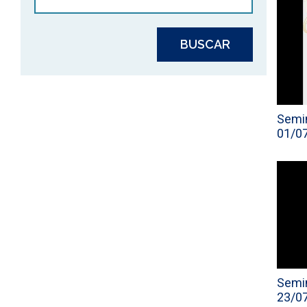
Semin
01/0
Semin
23/0