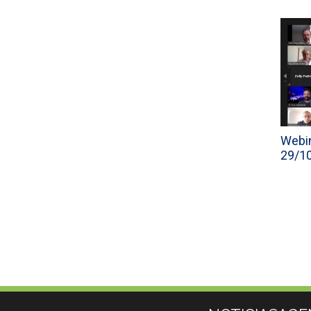
Webin
29/1
Más información