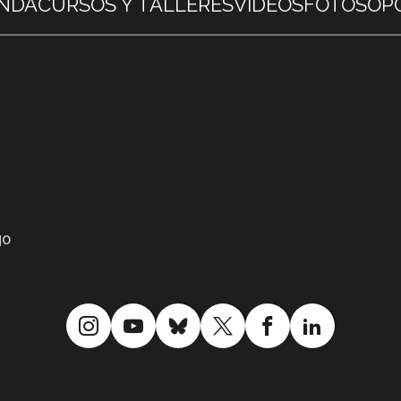
NDA
CURSOS Y TALLERES
VIDEOS
FOTOS
OP
go