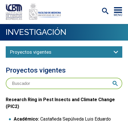
MENÚ
INSTITUTO
INVESTIGACIÓN
ACADÉMICAS/OS
Proyectos vigentes
INVESTIGACIÓN
PREGRADO
Proyectos vigentes
POSTGRADO
PUBLICACIONES
Research Ring in Pest Insects and Climate Change
EXTENSIÓN
(PIC2)
Académico:
Castañeda Sepúlveda Luis Eduardo