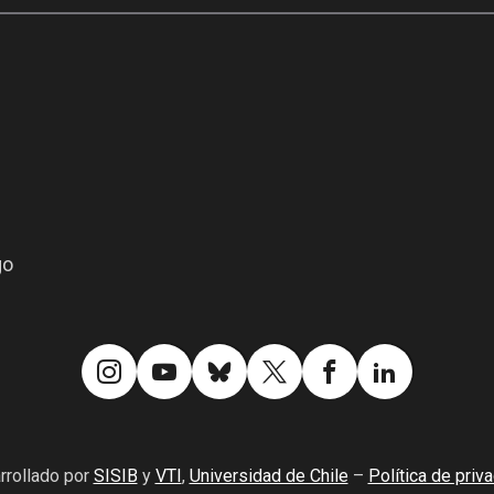
go
rrollado por
SISIB
y
VTI
,
Universidad de Chile
–
Política de priv