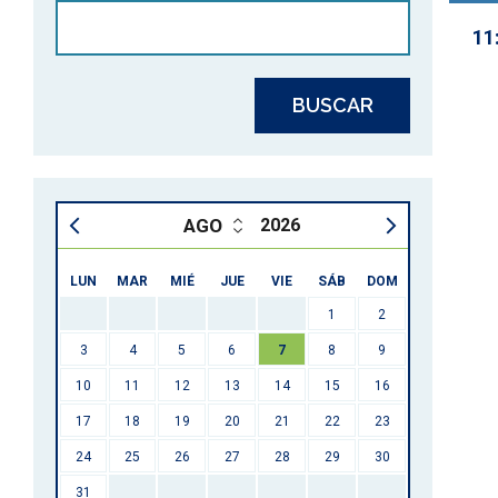
11
2026
LUN
MAR
MIÉ
JUE
VIE
SÁB
DOM
1
2
3
4
5
6
7
8
9
10
11
12
13
14
15
16
17
18
19
20
21
22
23
24
25
26
27
28
29
30
31