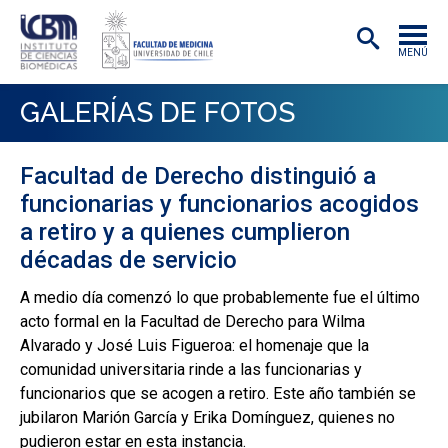
MENÚ
INSTITUTO
GALERÍAS DE FOTOS
ACADÉMICAS/OS
Facultad de Derecho distinguió a
INVESTIGACIÓN
funcionarias y funcionarios acogidos
PREGRADO
a retiro y a quienes cumplieron
décadas de servicio
POSTGRADO
A medio día comenzó lo que probablemente fue el último
PUBLICACIONES
acto formal en la Facultad de Derecho para Wilma
Alvarado y José Luis Figueroa: el homenaje que la
EXTENSIÓN
comunidad universitaria rinde a las funcionarias y
funcionarios que se acogen a retiro. Este año también se
jubilaron Marión García y Erika Domínguez, quienes no
pudieron estar en esta instancia.