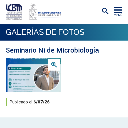
MENÚ
INSTITUTO
GALERÍAS DE FOTOS
ACADÉMICAS/OS
Seminario Ni de Microbiología
INVESTIGACIÓN
Zoom
PREGRADO
POSTGRADO
PUBLICACIONES
EXTENSIÓN
Publicado el
6/07/26