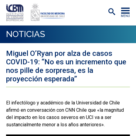
MENÚ
INSTITUTO
NOTICIAS
ACADÉMICAS/OS
Miguel O’Ryan por alza de casos
INVESTIGACIÓN
COVID-19: “No es un incremento que
PREGRADO
nos pille de sorpresa, es la
proyección esperada”
POSTGRADO
PUBLICACIONES
El infectólogo y académico de la Universidad de Chile
EXTENSIÓN
afirmó en conversación con CNN Chile que «la magnitud
del impacto en los casos severos en UCI va a ser
sustancialmente menor a los años anteriores».