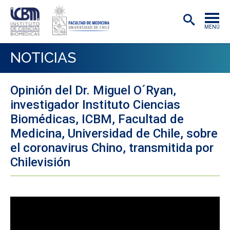
MENÚ
INSTITUTO
NOTICIAS
ACADÉMICAS/OS
Opinión del Dr. Miguel O´Ryan,
INVESTIGACIÓN
investigador Instituto Ciencias
PREGRADO
Biomédicas, ICBM, Facultad de
Medicina, Universidad de Chile, sobre
POSTGRADO
el coronavirus Chino, transmitida por
PUBLICACIONES
Chilevisión
EXTENSIÓN