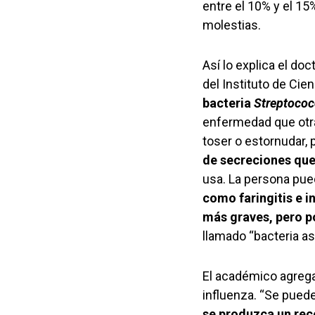
entre el 10% y el 15
molestias.
Así lo explica el do
del Instituto de Cie
bacteria
Streptoco
enfermedad que otras
toser o estornudar,
de secreciones que
usa. La persona pu
como faringitis e i
más graves, pero p
llamado “bacteria as
El académico agrega
influenza. “Se pued
se produzca un rec