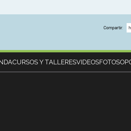
Compartir:
h
NDA
CURSOS Y TALLERES
VIDEOS
FOTOS
OP