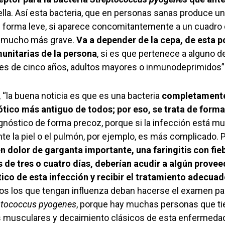
 ella. Así esta bacteria, que en personas sanas produce un
e forma leve, si aparece concomitantemente a un cuadro 
a mucho más grave.
Va a depender de la cepa, de esta po
unitarias de la persona
, si es que pertenece a alguno d
es de cinco años, adultos mayores o inmunodeprimidos”
 “la buena noticia es que es una bacteria
completamente 
biótico más antiguo de todos; por eso, se trata de forma
agnóstico de forma precoz, porque si la infección está m
e la piel o el pulmón, por ejemplo, es más complicado. P
 dolor de garganta importante, una faringitis con fieb
 de tres o cuatro días, deberían acudir a algún provee
ico de esta infección y recibir el tratamiento adecuad
dos los que tengan influenza deban hacerse el examen par
ptococcus pyogenes
, porque hay muchas personas que tie
s musculares y decaimiento clásicos de esta enfermeda