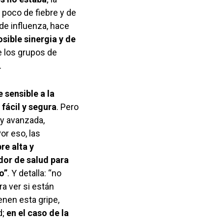
 poco de fiebre y de
de influenza, hace
sible sinergia y de
e los grupos de
.
sensible a la
 fácil y segura
. Pero
uy avanzada,
or eso, las
re alta y
dor de salud para
o”
. Y detalla: “no
a ver si están
nen esta gripe,
d;
en el caso de la