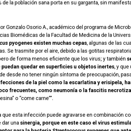
% de la población sana porta en su garganta, sin manifest
ctor Gonzalo Osorio A., académico del programa de Microb
ncias Biomédicas de la Facultad de Medicina de la Universi
ccus
pyogenes existen muchas cepas
, algunas de las c
. Se trasmite por el aire, debido a las gotitas respirator
 pero de forma menos eficiente que los virus; y también
s
 puedan quedar en superficies u objetos inertes
, y que
ede desde no tener ningún síntoma de preocupación, pas
nfecciones de la piel como la escarlatina y erisipela, h
oco frecuentes, como neumonía o la fascitis necrotiz
esina” o “come carne””.
 que esta infección puede agravarse en combinación con 
e dar una
sinergia, porque en este caso el virus estimula
eptor para la bacteria
Streptococcus pyogenes
que ante