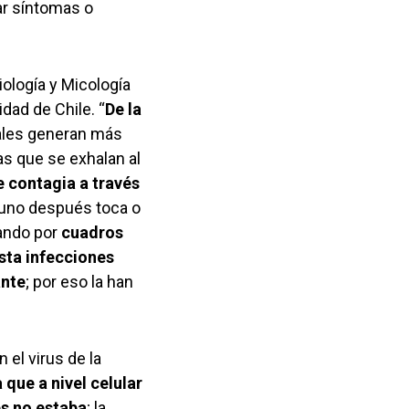
ar síntomas o
iología y Micología
dad de Chile. “
De la
uales generan más
ias que se exhalan al
e contagia a través
 uno después toca o
ando por
cuadros
asta infecciones
ante
; por eso la han
el virus de la
 que a nivel celular
s no estaba
; la