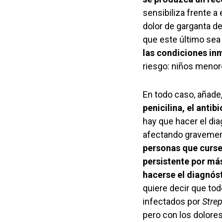
sensibiliza frente a
dolor de garganta d
que este último se
las condiciones inm
riesgo: niños menor
En todo caso, añade,
penicilina, el anti
hay que hacer el di
afectando gravement
personas que cursen
persistente por más
hacerse el diagnóst
quiere decir que to
infectados por
Stre
pero con los dolore