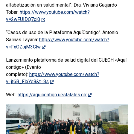
alfabetización en salud mental”. Dra. Viviana Guajardo
Tobar:
https://www.youtube.com/watch?
v=2wFUIDQ7ci0
“Casos de uso de la Plataforma AquíContigo”. Antonio
Salinas Layana:
https://www.youtube.com/watch?
v=FxOZojM3Glw
Lanzamiento plataforma de salud digital del CUECH «Aquí
contigo» (Evento
completo):
https://www.youtube.com/watch?
v=jt6B_FIxYe8&t=8s
Web:
https://aquicontigo.uestatales.cl/