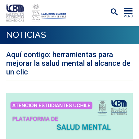
MENÚ
INSTITUTO
NOTICIAS
ACADÉMICAS/OS
Aquí contigo: herramientas para
INVESTIGACIÓN
mejorar la salud mental al alcance de
PREGRADO
un clic
POSTGRADO
PUBLICACIONES
EXTENSIÓN