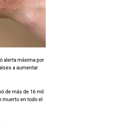
ró alerta máxima por
países a aumentar
mó de más de 16 mil
n muerto en todo el
?