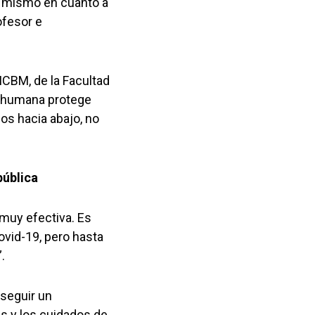
o mismo en cuanto a
ofesor e
ICBM, de la Facultad
la humana protege
os hacia abajo, no
pública
 muy efectiva. Es
ovid-19, pero hasta
.
 seguir un
s y los cuidados de