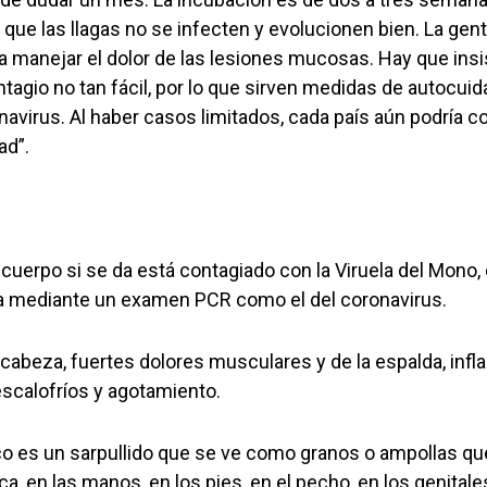
que las llagas no se infecten y evolucionen bien. La gen
a manejar el dolor de las lesiones mucosas. Hay que insi
agio no tan fácil, por lo que sirven medidas de autocui
avirus. Al haber casos limitados, cada país aún podría co
ad”.
l cuerpo si se da está contagiado con la Viruela del Mon
a mediante un examen PCR como el del coronavirus.
e cabeza, fuertes dolores musculares y de la espalda, inf
 escalofríos y agotamiento.
co es un sarpullido que se ve como granos o ampollas qu
ca, en las manos, en los pies, en el pecho, en los genitale