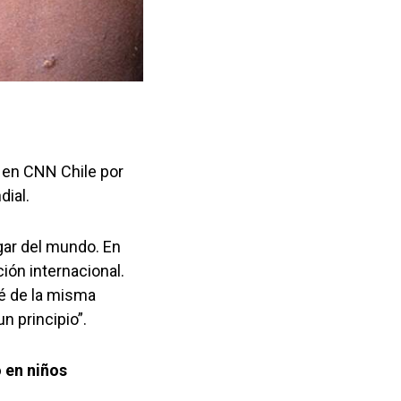
r en CNN Chile por
dial.
gar del mundo. En
ión internacional.
é de la misma
n principio”.
 en niños