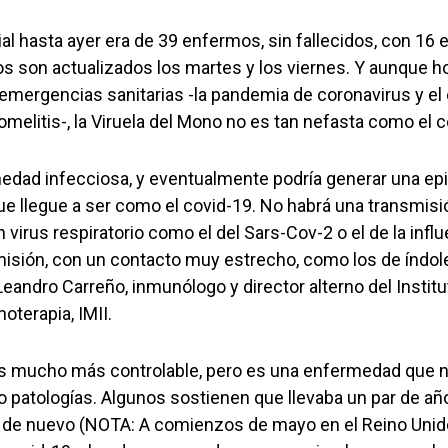
ficial hasta ayer era de 39 enfermos, sin fallecidos, con 1
tos son actualizados los martes y los viernes. Y aunque h
emergencias sanitarias -la pandemia de coronavirus y el
liomelitis-, la Viruela del Mono no es tan nefasta como el 
edad infecciosa, y eventualmente podría generar una ep
e llegue a ser como el covid-19. No habrá una transmisió
n virus respiratorio como el del Sars-Cov-2 o el de la infl
isión, con un contacto muy estrecho, como los de índole 
 Leandro Carreño, inmunólogo y director alterno del Instit
terapia, IMII.
es mucho más controlable, pero es una enfermedad que 
 patologías. Algunos sostienen que llevaba un par de añ
 de nuevo (NOTA: A comienzos de mayo en el Reino Unido)