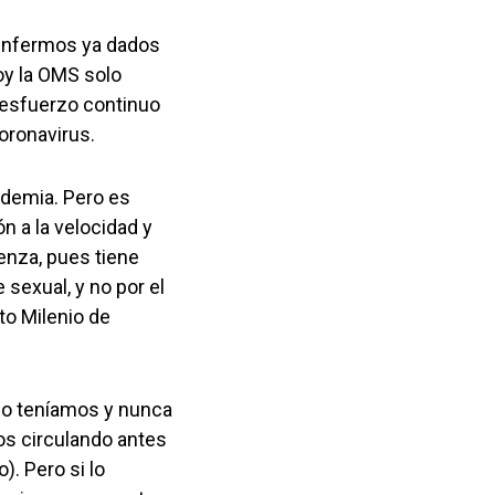
6 enfermos ya dados
oy la OMS solo
 esfuerzo continuo
coronavirus.
idemia. Pero es
n a la velocidad y
uenza, pues tiene
sexual, y no por el
uto Milenio de
no teníamos y nunca
os circulando antes
. Pero si lo