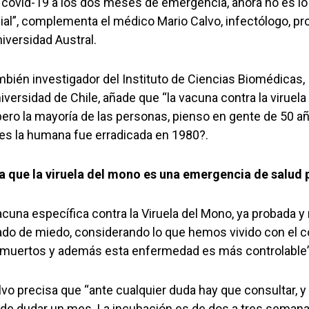
covid-19 a los dos meses de emergencia, ahora no es l
ial”, complementa el médico Mario Calvo, infectólogo, pr
niversidad Austral.
bién investigador del Instituto de Ciencias Biomédicas, 
iversidad de Chile, añade que “la vacuna contra la virue
pero la mayoría de las personas, pienso en gente de 50 añ
es la humana fue erradicada en 1980?.
a que la viruela del mono es una emergencia de salud 
acuna específica contra la Viruela del Mono, ya probada y
rado de miedo, considerando lo que hemos vivido con el c
s muertos y además esta enfermedad es más controlable”
lvo precisa que “ante cualquier duda hay que consultar, y
de dudar un mes. La incubación es de dos a tres semana